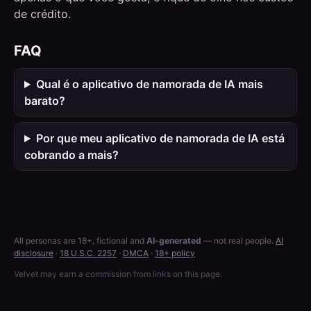
de crédito.
FAQ
Qual é o aplicativo de namorada de IA mais
barato?
Por que meu aplicativo de namorada de IA está
cobrando a mais?
All personas are 18+, fictional and
AI-generated
— not real people.
AI
disclosure
·
18 U.S.C. 2257
·
DMCA
·
18+ policy
Velvet may earn a commission from links on this page.