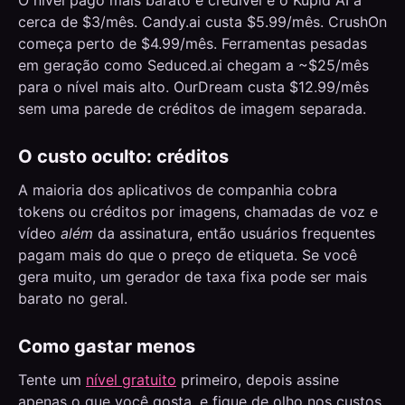
O nível pago mais barato e credível é o Kupid AI a
cerca de $3/mês. Candy.ai custa $5.99/mês. CrushOn
começa perto de $4.99/mês. Ferramentas pesadas
em geração como Seduced.ai chegam a ~$25/mês
para o nível mais alto. OurDream custa $12.99/mês
sem uma parede de créditos de imagem separada.
O custo oculto: créditos
A maioria dos aplicativos de companhia cobra
tokens ou créditos por imagens, chamadas de voz e
vídeo
além
da assinatura, então usuários frequentes
pagam mais do que o preço de etiqueta. Se você
gera muito, um gerador de taxa fixa pode ser mais
barato no geral.
Como gastar menos
Tente um
nível gratuito
primeiro, depois assine
apenas o que você gosta, e fique de olho nos custos