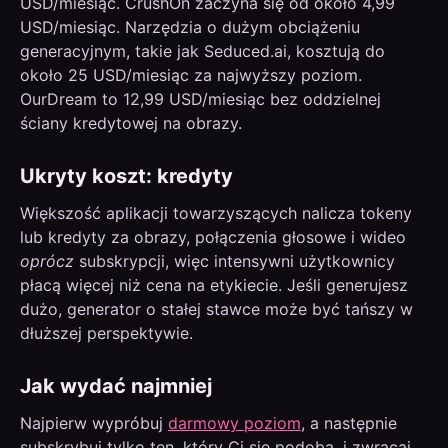
USD/miesiąc. CrushOn zaczyna się od około 4,99
USD/miesiąc. Narzędzia o dużym obciążeniu
generacyjnym, takie jak Seduced.ai, kosztują do
około 25 USD/miesiąc za najwyższy poziom.
OurDream to 12,99 USD/miesiąc bez oddzielnej
ściany kredytowej na obrazy.
Ukryty koszt: kredyty
Większość aplikacji towarzyszących nalicza tokeny
lub kredyty za obrazy, połączenia głosowe i wideo
oprócz
subskrypcji, więc intensywni użytkownicy
płacą więcej niż cena na etykiecie. Jeśli generujesz
dużo, generator o stałej stawce może być tańszy w
dłuższej perspektywie.
Jak wydać najmniej
Najpierw wypróbuj
darmowy poziom
, a następnie
subskrybuj tylko ten, który Ci się podoba, i zwracaj