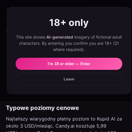
Velvet
Girls
Best Apps
Reviews
Guides
EN
ES
NL
PL
PT
18+ only
Ile kosztuje dziewczyna AI?
This site shows
AI-generated
imagery of fictional adult
(Ceny 2026)
characters. By entering you confirm you are 18+ (21
where required).
Aplikacje dziewczyn AI wahają się od darmowych
(ograniczonych) do około 25 USD miesięcznie, przy
I'm 18 or older — Enter
czym większość oscyluje wokół 6–13 USD/miesiąc.
Ale subskrypcja to tylko połowa historii — wiele
Leave
aplikacji nalicza opłaty za obrazy i wideo w systemie
kredytowym.
Typowe poziomy cenowe
Najtańszy wiarygodny płatny poziom to Kupid AI za
około 3 USD/miesiąc. Candy.ai kosztuje 5,99