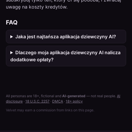
uwagę na koszty kredytów.
FAQ
Jaka jest najtańsza aplikacja dziewczyny AI?
Dlaczego moja aplikacja dziewczyny AI nalicza
dodatkowe opłaty?
All personas are 18+, fictional and
AI-generated
— not real people.
AI
disclosure
·
18 U.S.C. 2257
·
DMCA
·
18+ policy
Velvet may earn a commission from links on this page.