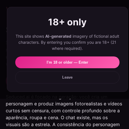
Velvet
Girls
Best Apps
Reviews
Guides
EN
ES
NL
PL
PT
18+ only
Seduced.ai Review
This site shows
AI-generated
imagery of fictional adult
Seduced.ai é o gerador de imagens e vídeos de IA
characters. By entering you confirm you are 18+ (21
where required).
mais forte e sem censura em 2026 — a melhor
escolha se você se importa mais em criar os
I'm 18 or older — Enter
visuais da sua garota do que em conversar.
Leave
Experimente Seduced.ai →
Seduced.ai é focado na geração: você cria um
personagem e produz imagens fotorealistas e vídeos
curtos sem censura, com controle profundo sobre a
aparência, roupa e cena. O chat existe, mas os
visuais são a estrela. A consistência do personagem