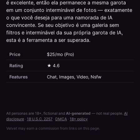
é excelente, então ela permanece a mesma garota
em um conjunto interminável de fotos — exatamente
o que você deseja para uma namorada de IA
convincente. Se seu objetivo é uma galeria sem
filtros e interminável da sua própria garota de IA,
esta é a ferramenta a ser superada.
Price
$25/mo (Pro)
Rating
★ 4.6
Features
Chat, Images, Video, Nsfw
All personas are 18+, fictional and
AI-generated
— not real people.
AI
disclosure
·
18 U.S.C. 2257
·
DMCA
·
18+ policy
Velvet may earn a commission from links on this page.