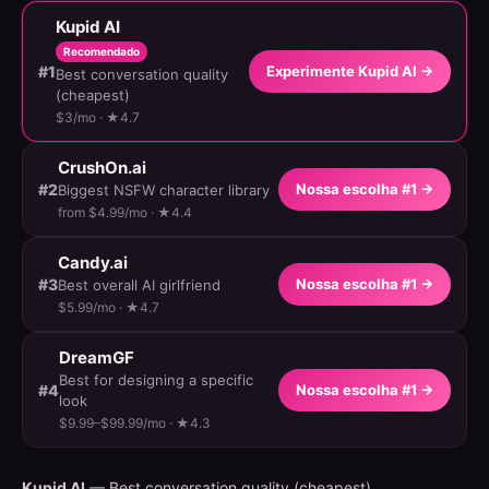
Kupid AI
Recomendado
#1
Experimente Kupid AI →
Best conversation quality
(cheapest)
$3/mo · ★4.7
CrushOn.ai
#2
Nossa escolha #1 →
Biggest NSFW character library
from $4.99/mo · ★4.4
Candy.ai
#3
Nossa escolha #1 →
Best overall AI girlfriend
$5.99/mo · ★4.7
DreamGF
Best for designing a specific
#4
Nossa escolha #1 →
look
$9.99–$99.99/mo · ★4.3
Kupid AI
— Best conversation quality (cheapest).