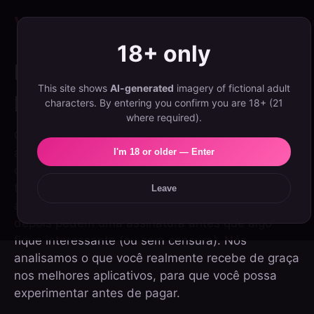
Velvet
Girls
Best Apps
Reviews
Guides
EN
ES
NL
PL
PT
18+ only
Melhores Aplicativos de
This site shows
AI-generated
imagery of fictional adult
Namorada AI Grátis (2026)
characters. By entering you confirm you are 18+ (21
where required).
Quase todos os aplicativos de namorada AI
anunciam um nível gratuito, mas 'grátis' significa
I'm 18 or older — Enter
coisas muito diferentes. Alguns oferecem chat de
texto ilimitado para sempre; outros te dão
Leave
algumas mensagens ou algumas imagens, e
depois pedem uma assinatura antes que algo
fique interessante (ou sem censura). Nós
analisamos o que você realmente recebe de graça
nos melhores aplicativos, para que você possa
experimentar antes de pagar.