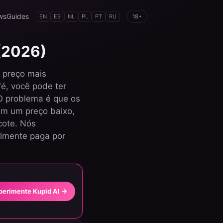
ws
Guides
EN
ES
NL
PL
PT
RU
18+
 (2026)
 preço mais
é, você pode ter
O problema é que os
têm um preço baixo,
cote. Nós
almente paga por
perimente Kupid AI →