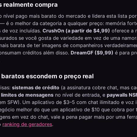
s realmente compra
o nível pago mais barato do mercado e lidera esta lista po
 — é o melhor da categoria a qualquer preço: memória fort
 de voz incluídas.
CrushOn (a partir de $4,99)
oferece a m
surados se você gosta de variedade em vez de uma namo
ais barata de ter imagens de companheiros verdadeirament
onsumam créditos além disso.
DreamGF ($9,99)
é para pr
.
 baratos escondem o preço real
oisas:
sistemas de crédito
(a assinatura cobre chat, mas c
,
limites de mensagens
no nível de entrada, e
paywalls N
m SFW). Um aplicativo de $3–5 com chat ilimitado e voz i
gócio melhor do que um aplicativo de $10 que cobra por 
agens em vez do chat, vale a pena pagar mais por uma fer
o
ranking de geradores
.