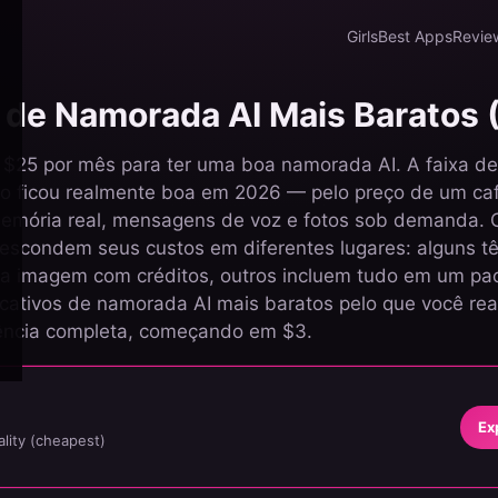
Girls
Best Apps
Revie
s de Namorada AI Mais Baratos
 $25 por mês para ter uma boa namorada AI. A faixa de
o ficou realmente boa em 2026 — pelo preço de um caf
memória real, mensagens de voz e fotos sob demanda. 
s' escondem seus custos em diferentes lugares: alguns 
a imagem com créditos, outros incluem tudo em um pa
licativos de namorada AI mais baratos pelo que você re
ência completa, começando em $3.
Ex
lity (cheapest)