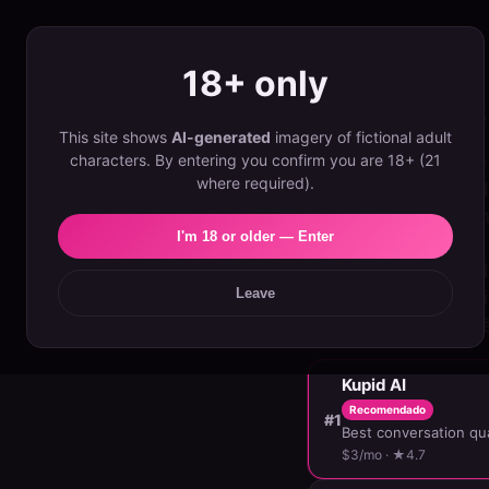
Velvet
18+ only
Aplicativo
This site shows
AI-generated
imagery of fictional adult
characters. By entering you confirm you are 18+ (21
Você não precisa de
where required).
acessível do mercad
chat ilimitado com 
I'm 18 or older — Enter
aplicativos 'barato
mas cobram por cad
Leave
classificamos os ap
mês por uma experi
Kupid AI
Recomendado
#1
Best conversation qua
$3/mo · ★4.7