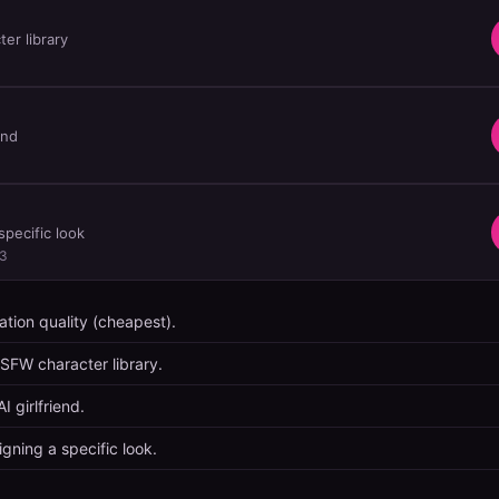
er library
end
specific look
.3
tion quality (cheapest).
FW character library.
I girlfriend.
gning a specific look.