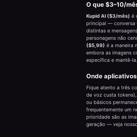
O que $3–10/mê
Kupid AI ($3/mês)
é 
principal — conversa
distintas e mensagens
personagens não cen
($5,99)
é a maneira m
embora as imagens c
específica e mantê-la
Onde aplicativos
Fique atento a três c
de voz custa tokens)
ou básicos permanece
frequentemente um ne
prioridade são as im
geração — veja noss