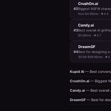
CrushOn.ai
#2
Biggest NSFW charact
from $4.99/mo · ★4.4
Candy.ai
#3
Best overall AI girlfri
$5.99/mo · ★4.7
DreamGF
#4
Best for designing a 
$9.99–$99.99/mo · ★4
Kupid AI
— Best conversa
CrushOn.ai
— Biggest NS
Candy.ai
— Best overall A
DreamGF
— Best for desi