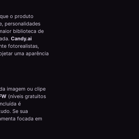
rque o produto
e, personalidades
aior biblioteca de
rada.
Candy.ai
e fotorealistas,
ojetar uma aparência
ada imagem ou clipe
SFW
(níveis gratuitos
ncluída é
tudo. Se sua
ramenta focada em